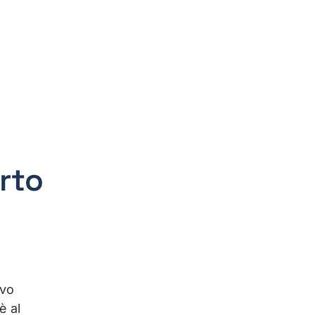
orto
ivo
è al