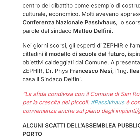
centro del dibattito come esempio di costruz
culturale, economico. Molti avevano appres
Conferenza Nazionale Passivhaus,
lo scor
parole del sindaco
Matteo Delfini
.
Nei giorni scorsi, gli esperti di ZEPHIR e l’
cittadini il
modello di scuola del futuro
, isp
obiettivi caldeggiati dal Comune. A presentare 
ZEPHIR, Dr. Phys
Francesco Nesi
, l’Ing.
Ile
casa il Sindaco Delfini.
“La sfida condivisa con il Comune di San Ro
per la crescita dei piccoli.
#
Passivhaus
è comf
convenienza anche sul piano degli impianti
ALCUNI SCATTI DELL’ASSEMBLEA PUBBLI
PORTO