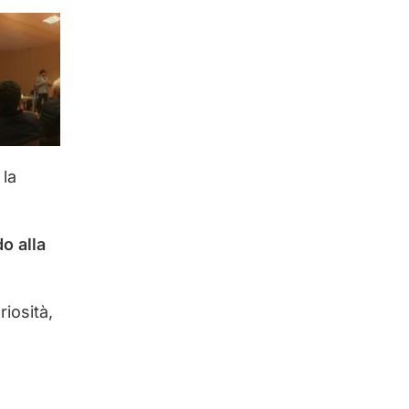
 la
o alla
iosità,