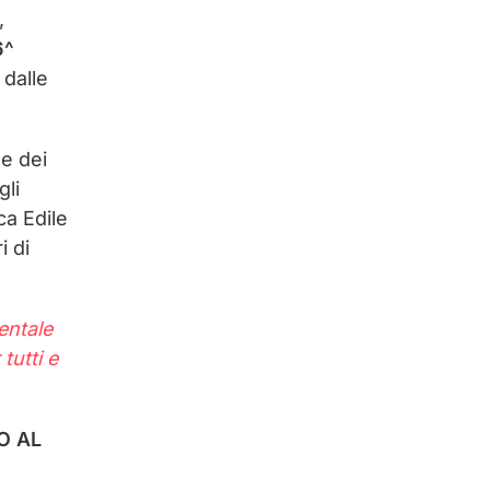
,
6^
dalle
ne dei
gli
ca Edile
i di
entale
tutti e
O AL