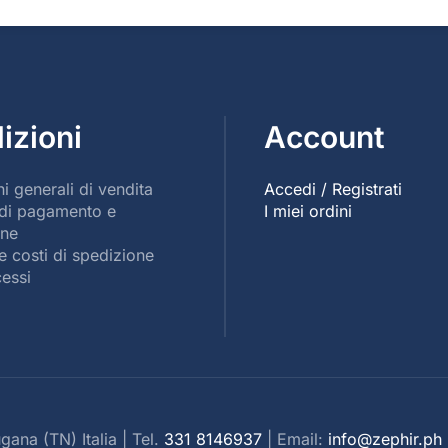
izioni
Account
i generali di vendita
Accedi / Registrati
 di pagamento e
I miei ordini
one
e costi di spedizione
cessi
ana (TN) Italia | Tel.
331 8146937
| Email:
info@zephir.ph