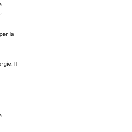
a
,
per la
gie. Il
a