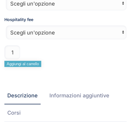
Hospitality fee
Pacchetto
Progettista
SUPERIOR
Aggiungi al carrello
Alternative:
quantità
Descrizione
Informazioni aggiuntive
Corsi