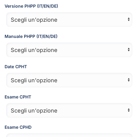
da
Versione PHPP (IT/EN/DE)
2.720,00€
a
2.920,00€
Manuale PHPP (IT/EN/DE)
Date CPHT
Esame CPHT
Esame CPHD