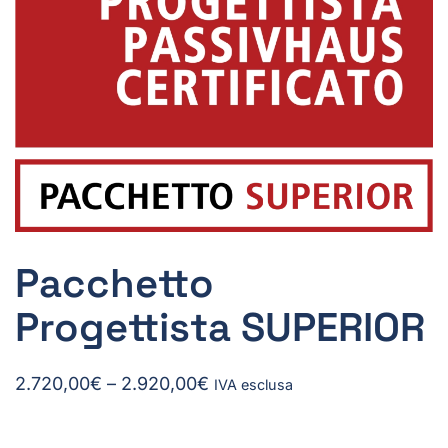
Pacchetto
Progettista SUPERIOR
Fascia
2.720,00
€
–
2.920,00
€
IVA esclusa
di
prezzo: