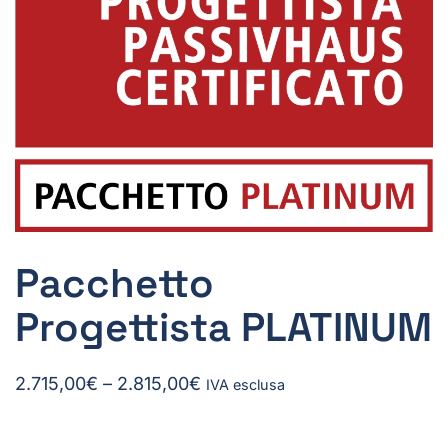
Pacchetto
Progettista PLATINUM
Fascia
2.715,00
€
–
2.815,00
€
IVA esclusa
di
prezzo: