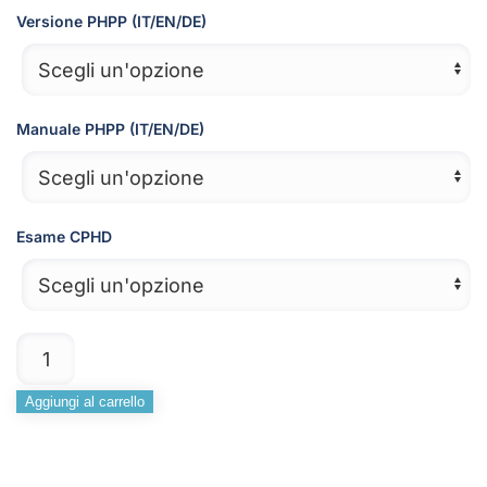
da
Versione PHPP (IT/EN/DE)
2.715,00€
a
2.815,00€
Manuale PHPP (IT/EN/DE)
Esame CPHD
Pacchetto
Progettista
PLATINUM
Aggiungi al carrello
Alternative:
quantità