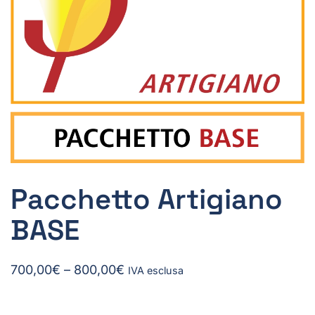
Pacchetto Artigiano
BASE
Fascia
700,00
€
–
800,00
€
IVA esclusa
di
prezzo: