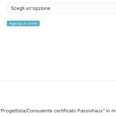
Esame
Aggiungi al carrello
CPHD
Alternative:
quantità
ato “Progettista/Consulente certificato Passivhaus” i