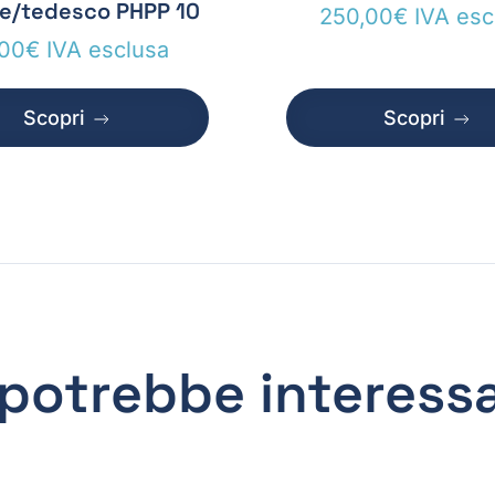
se/tedesco PHPP 10
250,00
€
IVA esc
,00
€
IVA esclusa
Scopri
Scopri
 potrebbe interess