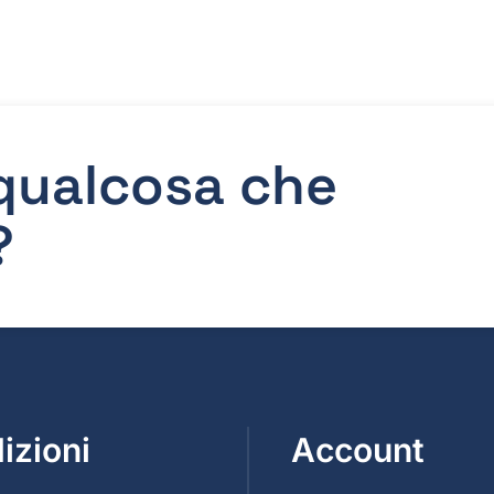
 qualcosa che
?
izioni
Account